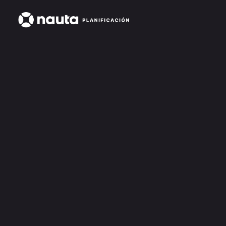
Nauta Pilot familiar
$1.500.000
familiar
Acceso a Nauta Scan y Nauta Map
Plan financiero personalizable
Asesor personal con revisiones 1:1