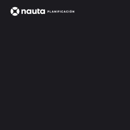
Nauta Scan
$30.000
Índice de tranquilidad financiera
Métricas de ahorro, inversión, deudas, seguridad y más
Material de acompañamiento
Nombre