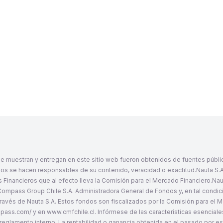
¿Me cobrarán por retirar mi plata?
 y podrás hacerlo cuando tú quieras a través de la app.
 muestran y entregan en este sitio web fueron obtenidos de fuentes pública
vos se hacen responsables de su contenido, veracidad o exactitud.Nauta S.A.
 Financieros que al efecto lleva la Comisión para el Mercado Financiero.Nau
 Compass Group Chile S.A. Administradora General de Fondos y, en tal condi
 través de Nauta S.A. Estos fondos son fiscalizados por la Comisión para el
mpass.com/
y en
www.cmfchile.cl
. Infórmese de las características esenciale
eglamento interno. La rentabilidad o ganancia obtenida en el pasado por es