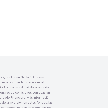
s, por lo que Nauta S.A. ni sus
 es una sociedad inscrita en el
ta S.A., en su calidad de asesor de
ción, recibe comisiones con ocasión
 Mercado Financiero. Más información
s de la inversión en estos fondos, las
tos fondos, no garantiza que ella se