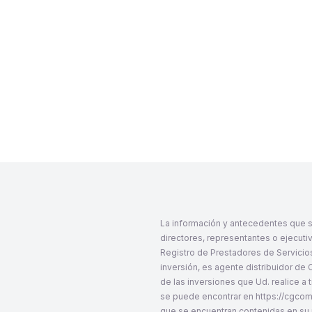
¿Cómo hago un retiro? 
Retirar tu plata será gratis
La información y antecedentes que se
directores, representantes o ejecuti
Registro de Prestadores de Servicios
inversión, es agente distribuidor de
de las inversiones que Ud. realice a
se puede encontrar en
https://cgco
que se encuentran contenidas en su r