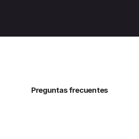
rcer 2024
Cadem 2024
Preguntas frecuentes
a, una nueva app con herramientas y beneficios para ayudarte a con
ahorrar, invertir y planificar tu vida financiera.